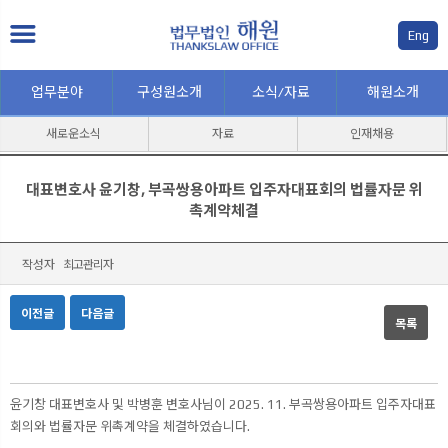
Eng
업무분야
구성원소개
소식/자료
해원소개
새로운소식
자료
인재채용
대표변호사 윤기창, 부곡쌍용아파트 입주자대표회의 법률자문 위
촉계약체결
작성자
최고관리자
이전글
다음글
목록
본문
윤기창 대표변호사 및 박병훈 변호사님이 2025. 11. 부곡쌍용아파트 입주자대표
회의와 법률자문 위촉계약을 체결하였습니다.