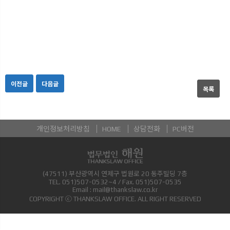
이전글
다음글
목록
개인정보처리방침
HOME
상담전화
PC버전
(47511) 부산광역시 연제구 법원로 20 동주빌딩 7층
TEL.
051)507-0532~4
/ Fax.
051)507-0535
Email :
mail@thankslaw.co.kr
COPYRIGHT ⓒ THANKSLAW OFFICE. ALL RIGHT RESERVED