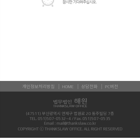
개인정보처리방침
HOME
상담전화
PC버전
(47511) 부산광역시 연제구 법원로 20 동주빌딩 7층
TEL.
051)507-0532~4
/ Fax.
051)507-0535
Email :
mail@thankslaw.co.kr
COPYRIGHT ⓒ THANKSLAW OFFICE. ALL RIGHT RESERVED